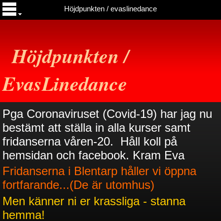
Höjdpunkten / evaslinedance
Höjdpunkten /
EvasLinedance
Pga Coronaviruset (Covid-19) har jag nu
bestämt att ställa in alla kurser samt
fridanserna våren-20. Håll koll på
hemsidan och facebook. Kram Eva
Fridanserna i Blentarp håller vi öppna
fortfarande...(De är utomhus)
Men känner ni er krassliga - stanna
hemma!