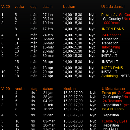
Vt-20
vecka
dag
datum
klockan
Utlärda danser
1
5
mån
27-jan
14,00-15,30
Nyb
Prova på /
Go Cou
2
6
mån
03-feb
14,00-15,30
Nyb
Go Country /
No 
3
7
mån
10-feb
14,00-15,30
Nyb
1000 Years
8
mån
17-feb
14,00-15,30
Nyb
INGEN DANS
4
9
mån
24-feb
14,00-15,30
Nyb
24 Reasons
5
10
mån
02-mar
14,00-15,30
Nyb
Repetition
6
11
mån
09-mar
14,00-15,30
Nyb
Repetition
7
12
mån
16-mar
14,00-15,30
Nyb
Intoxicating
8
13
mån
23-mar
14,00-15,30
Nyb
INSTÄLLT
9
14
mån
30-mar
14,00-15,30
Nyb
INSTÄLLT
15
mån
06-apr
14,00-15,30
Nyb
INSTÄLLT
16
mån
13-apr
14,00-15,30
Nyb
INGEN DANS
10
17
mån
20-apr
14,00-15,30
Nyb
INSTÄLLT
11
18
mån
27-apr
14,00-15,30
Nyb
Avslutning
INSTÄ
Vt-20
vecka
dag
datum
klockan
Utlärda danser
4
tis
21-jan
15,30-17,00
Nyb
Prova på
Go Cou
1
5
tis
28-jan
15,30-17,00
Nyb
Go Country /
No 
2
6
tis
04-feb
15,30-17,00
Nyb
24 Reasons
3
7
tis
11-feb
15,30-17,00
Nyb
Repetition /
Cyke
8
tis
18-feb
15,30-17,00
Nyb
INGEN DANS
4
9
tis
25-feb
15,30-17,00
Nyb
Repetition
5
10
tis
03-mar
15,30-17,00
Nyb
I Close My Eyes
6
11
tis
10-mar
15,30-17,00
Nyb
Repetition
7
12
tis
17-mar
15,30-17,00
Nyb
INSTÄLLT