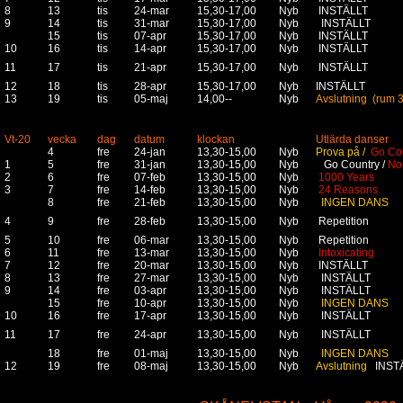
8
13
tis
24-mar
15,30-17,00
Nyb
INSTÄLLT
9
14
tis
31-mar
15,30-17,00
Nyb
INSTÄLLT
15
tis
07-apr
15,30-17,00
Nyb
INSTÄLLT
10
16
tis
14-apr
15,30-17,00
Nyb
INSTÄLLT
11
17
tis
21-apr
15,30-17,00
Nyb
INSTÄLLT
12
18
tis
28-apr
15,30-17,00
Nyb
INSTÄLLT
13
19
tis
05-maj
14,00--
Nyb
Avslutning (rum 3
Vt-20
vecka
dag
datum
klockan
Utlärda danser
4
fre
24-jan
13,30-15,00
Nyb
Prova på /
Go Co
1
5
fre
31-jan
13,30-15,00
Nyb
Go Country /
No
2
6
fre
07-feb
13,30-15,00
Nyb
1000 Years
3
7
fre
14-feb
13,30-15,00
Nyb
24 Reasons
8
fre
21-feb
13,30-15,00
Nyb
INGEN DANS
4
9
fre
28-feb
13,30-15,00
Nyb
Repetition
5
10
fre
06-mar
13,30-15,00
Nyb
Repetition
6
11
fre
13-mar
13,30-15,00
Nyb
Intoxicating
7
12
fre
20-mar
13,30-15,00
Nyb
INSTÄLLT
8
13
fre
27-mar
13,30-15,00
Nyb
INSTÄLLT
9
14
fre
03-apr
13,30-15,00
Nyb
INSTÄLLT
15
fre
10-apr
13,30-15,00
Nyb
INGEN DANS
10
16
fre
17-apr
13,30-15,00
Nyb
INSTÄLLT
11
17
fre
24-apr
13,30-15,00
Nyb
INSTÄLLT
18
fre
01-maj
13,30-15,00
Nyb
INGEN DANS
12
19
fre
08-maj
13,30-15,00
Nyb
Avslutning
INST