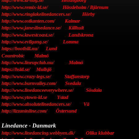
http://www.ld-hbg.se/
Helsingborg
http://www.remix-ld.se/
Hässleholm / Bjärnum
http://www.ringlakelinedancers.se/
Hörby
http://www.ostkanten.com/
Kalmar
http://www.janeslinedance.se/
Killhult
http://www.lawestcoast.se/
Landskrona
http://www.evilgang.se/
Lomma
https://boothill.nu/
Lund
Countrobic
Malmö
http://www.lineupclub.nu/
Malmö
https://hsld.se/ Mullsjö
http://www.crazy-legs.se/
Staffanstorp
http://www.burnvalley.com/
Svedala
http://www.linedanceeverywhere.se/
Sösdala
http://www.ytown-ld.se
Ystad
http://www.absolutelinedancers.se/
Vä
http://lizzaninline.com/
Östersund
Linedance -
Danmark
http://www.linedancing.webbyen.dk/
Olika klubbar