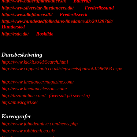
http://www.balleruplinedance.dk
Ballerup
http://www.silverstar-linedancers.dk/
Frederikssund
http://www.allofdance.dk/
Frederiksverk
http://www.hundestedfolkedans-linedance.dk/20129768/
Hundersted
http://rsdc.dk/
Roskilde
Dansbeskrivning
http://www.kickit.to/ld/Search.html
http://www.copperknob.co.uk/stepsheets/patriot-ID86593.aspx
http://www.linedancermagazine.com/
h
tt
p://www.linedancelessons.com/
http://lizzaninline.com/
(översatt på svenska)
http://musicgirl.se/
Koreografer
http://www.johndeanlive.com/news.php
http://www.robbiemh.co.uk/