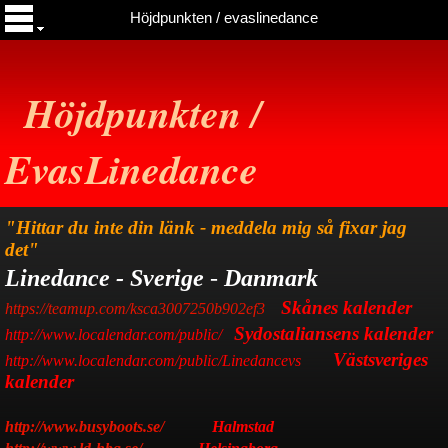
Höjdpunkten / evaslinedance
Höjdpunkten /
EvasLinedance
"Hittar du inte din länk - meddela mig så fixar jag
det"
Linedance - Sverige
-
Danmark
Skånes kalender
https://teamup.com/ksca3007250b902ef3
Sydostaliansens
kalender
http://www.localendar.com/public/
Västsveriges
http://www.localendar.com/public/Linedancevs
kalender
http://www.busyboots.se/
Halmstad