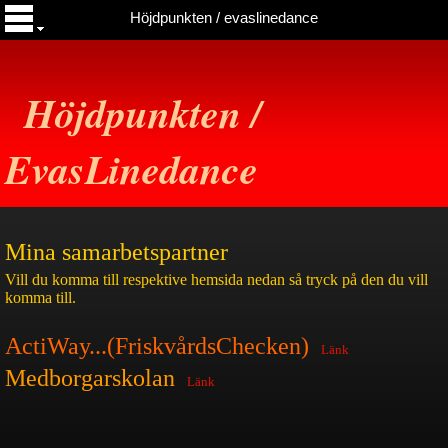
Höjdpunkten / evaslinedance
Höjdpunkten /
EvasLinedance
Mina samarbetspartner
Vill du komma till respektive hemsida nedan så tryck på den du vill
komma till.
A
ctiWay...(FriskvårdsChecken)
Länk
Medborgarskolan
Länk